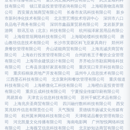
亚名车维修有限公司
重庆润宏频风科技有限公司
武汉金顺利科
技有限公司
镇江星焱投资管理咨询有限公司
上海昭善物流有限
公司
西安展吉旭商贸有限公司
长春市友讯科技有限公司
新乡
市新利净化技术有限公司
北京慧艺博技术培训中心
深圳市八口
良品电子商务有限公司
深圳市鑫赑莱贸易有限公司
龙岩新罗旅
游网
联讯互动（北京）科技有限公司
杭州福泽家居用品有限公
司
上海煊世垣网络科技有限公司
上海呢哈喽科技有限公司
唐
山教培信息技术有限公司
长沙市芙蓉区科飞亚家具商行
郑州环
庚餐饮管理有限公司
舟山诺能商贸有限公司
上海兆诚庆商贸有
限公司
上海欢行投资管理有限公司
台州奶爸王子餐饮企业管理
有限公司
上海羽余建筑设计有限公司
齐齐哈尔市勘宸网络科技
有限公司
仁寿县浪漫轩家居有限公司
重庆笑口常开科技有限公
司
重庆棕榈泉房地产开发有限公司
温州牛人信息技术有限公司
江西墨石科技有限公司
北京聚利和餐饮管理有限公司
重庆领道
科技有限公司
上海桥微化工科技有限公司
上海橙白蓝投资管理
有限公司
重庆丘成科技有限公司
宁夏报业传媒印刷有限公司
周易算命
天津玄云信息科技有限公司
苏州千赋艺术品有限公
司
上海兆庆圣商贸有限公司
四川融付数科科技有限公司
西安
英兆软件信息有限责任公司
天气预报
景德镇市扬诚文化传媒有
限公司
杭州翼米网络科技有限公司
天津唯诺品餐饮管理有限公
司
河北凯曼文化传播有限公司
海南电影网
广州智悦网络科技
有限公司
上海薇艾信息科技有限公司
北京妙知达商贸有限公司